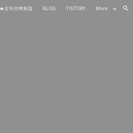
🔥모두의백화점
BLOG
TISTORY
More
ion