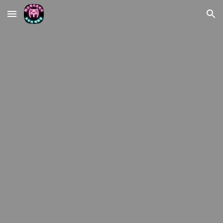
Skip to main content
Skip to navigation